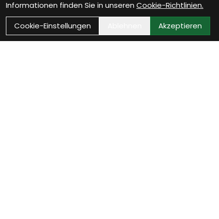
Informationen finden Sie in unseren
Cookie-Richtlinien.
Cookie-Einstellungen
Ablehnen
Akzeptieren
Kontakt
Bikestop GmbH
Untere Vogelsangstrasse 2
8400 Winterthur