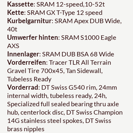
Kassette
: SRAM 12-speed,10-52t
Kette
: SRAM GX T-Type 12 speed
Kurbelgarnitur
: SRAM Apex DUB Wide,
40t
Umwerfer hinten
: SRAM S1000 Eagle
AXS
Innenlager
: SRAM DUB BSA 68 Wide
Vorderreifen
: Tracer TLR All Terrain
Gravel Tire 700x45, Tan Sidewall,
Tubeless Ready
Vorderrad
: DT Swiss G540 rim, 24mm
internal width, tubeless ready, 24h,
Specialized full sealed bearing thru axle
hub, centerlock disc, DT Swiss Champion
14G stainless steel spokes, DT Swiss
brass nipples