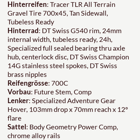
Hinterreifen
: Tracer TLR All Terrain
Gravel Tire 700x45, Tan Sidewall,
Tubeless Ready
Hinterrad
: DT Swiss G540 rim, 24mm
internal width, tubeless ready, 24h,
Specialized full sealed bearing thru axle
hub, centerlock disc, DT Swiss Champion
14G stainless steel spokes, DT Swiss
brass nipples
Reifengrösse
: 700C
Vorbau
: Future Stem, Comp
Lenker
: Specialized Adventure Gear
Hover, 103mm drop x 70mm reach x 12º
flare
Sattel
: Body Geometry Power Comp,
chrome alloy rails