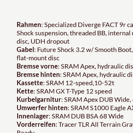
Rahmen
: Specialized Diverge FACT 9r 
Shock suspension, threaded BB, internal
disc, UDH dropout
Gabel
: Future Shock 3.2 w/ Smooth Boo
flat-mount disc
Bremse vorne
: SRAM Apex, hydraulic di
Bremse hinten
: SRAM Apex, hydraulic di
Kassette
: SRAM 12-speed,10-52t
Kette
: SRAM GX T-Type 12 speed
Kurbelgarnitur
: SRAM Apex DUB Wide, 
Umwerfer hinten
: SRAM S1000 Eagle A
Innenlager
: SRAM DUB BSA 68 Wide
Vorderreifen
: Tracer TLR All Terrain Gr
Ready