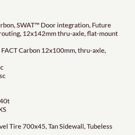
carbon, SWAT™ Door integration, Future
 routing, 12x142mm thru-axle, flat-mount
t, FACT Carbon 12x100mm, thru-axle,
sc
sc
40t
XS
avel Tire 700x45, Tan Sidewall, Tubeless