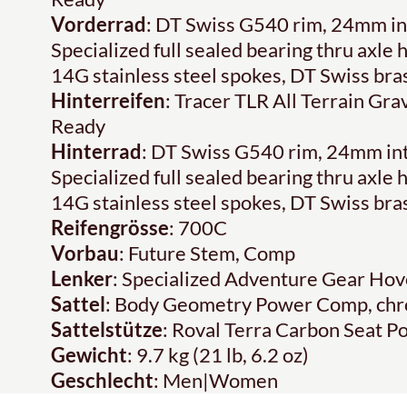
Vorderrad
: DT Swiss G540 rim, 24mm int
Specialized full sealed bearing thru axle
14G stainless steel spokes, DT Swiss bra
Hinterreifen
: Tracer TLR All Terrain Gra
Ready
Hinterrad
: DT Swiss G540 rim, 24mm int
Specialized full sealed bearing thru axle
14G stainless steel spokes, DT Swiss bra
Reifengrösse
: 700C
Vorbau
: Future Stem, Comp
Lenker
: Specialized Adventure Gear Hov
Sattel
: Body Geometry Power Comp, chro
Sattelstütze
: Roval Terra Carbon Seat P
Gewicht
: 9.7 kg (21 lb, 6.2 oz)
Geschlecht
: Men|Women