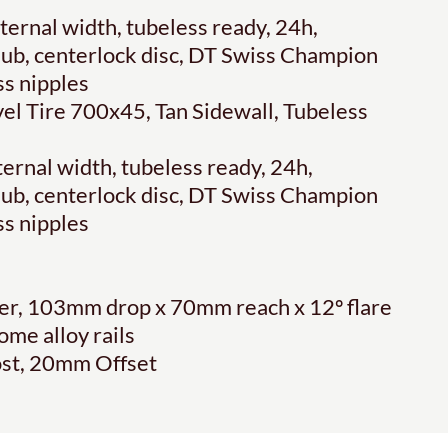
ernal width, tubeless ready, 24h,
 hub, centerlock disc, DT Swiss Champion
ss nipples
vel Tire 700x45, Tan Sidewall, Tubeless
ernal width, tubeless ready, 24h,
 hub, centerlock disc, DT Swiss Champion
ss nipples
er, 103mm drop x 70mm reach x 12º flare
me alloy rails
ost, 20mm Offset