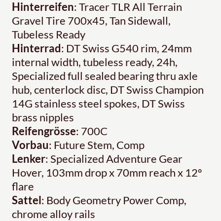
Hinterreifen
: Tracer TLR All Terrain
Gravel Tire 700x45, Tan Sidewall,
Tubeless Ready
Hinterrad
: DT Swiss G540 rim, 24mm
internal width, tubeless ready, 24h,
Specialized full sealed bearing thru axle
hub, centerlock disc, DT Swiss Champion
14G stainless steel spokes, DT Swiss
brass nipples
Reifengrösse
: 700C
Vorbau
: Future Stem, Comp
Lenker
: Specialized Adventure Gear
Hover, 103mm drop x 70mm reach x 12º
flare
Sattel
: Body Geometry Power Comp,
chrome alloy rails