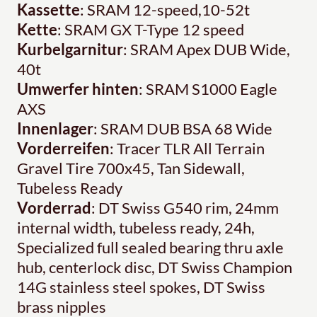
Kassette
: SRAM 12-speed,10-52t
Kette
: SRAM GX T-Type 12 speed
Kurbelgarnitur
: SRAM Apex DUB Wide,
40t
Umwerfer hinten
: SRAM S1000 Eagle
AXS
Innenlager
: SRAM DUB BSA 68 Wide
Vorderreifen
: Tracer TLR All Terrain
Gravel Tire 700x45, Tan Sidewall,
Tubeless Ready
Vorderrad
: DT Swiss G540 rim, 24mm
internal width, tubeless ready, 24h,
Specialized full sealed bearing thru axle
hub, centerlock disc, DT Swiss Champion
14G stainless steel spokes, DT Swiss
brass nipples