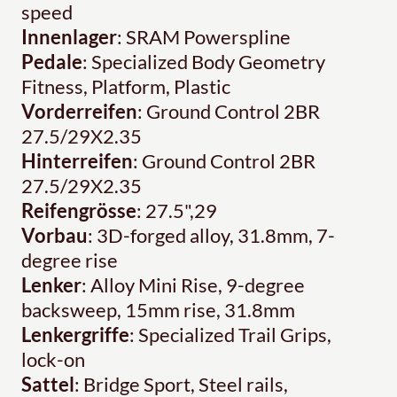
speed
Innenlager
: SRAM Powerspline
Pedale
: Specialized Body Geometry
Fitness, Platform, Plastic
Vorderreifen
: Ground Control 2BR
27.5/29X2.35
Hinterreifen
: Ground Control 2BR
27.5/29X2.35
Reifengrösse
: 27.5",29
Vorbau
: 3D-forged alloy, 31.8mm, 7-
degree rise
Lenker
: Alloy Mini Rise, 9-degree
backsweep, 15mm rise, 31.8mm
Lenkergriffe
: Specialized Trail Grips,
lock-on
Sattel
: Bridge Sport, Steel rails,