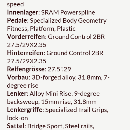
speed
Innenlager
: SRAM Powerspline
Pedale
: Specialized Body Geometry
Fitness, Platform, Plastic
Vorderreifen
: Ground Control 2BR
27.5/29X2.35
Hinterreifen
: Ground Control 2BR
27.5/29X2.35
Reifengrösse
: 27.5",29
Vorbau
: 3D-forged alloy, 31.8mm, 7-
degree rise
Lenker
: Alloy Mini Rise, 9-degree
backsweep, 15mm rise, 31.8mm
Lenkergriffe
: Specialized Trail Grips,
lock-on
Sattel
: Bridge Sport, Steel rails,