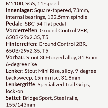
M5100, SGS, 11-speed
Innenlager
: Square-tapered, 73mm,
internal bearings, 122.5mm spindle
Pedale
: SBC-54 Flat pedal
Vorderreifen
: Ground Control 2BR,
650B/29x2.35, T5
Hinterreifen
: Ground Control 2BR,
650B/29x2.35, T5
Vorbau
: Stout 3D-forged alloy, 31.8mm,
6-degree rise
Lenker
: Stout Mini Rise, alloy, 9-degree
backsweep, 15mm rise, 31.8mm
Lenkergriffe
: Specialized Trail Grips,
lock-on
Sattel
: Bridge Sport, Steel rails,
155/143mm