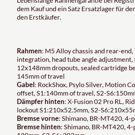
Lebenslange Rahmengarantie bei Registri
dem Kauf und ein Satz Ersatzlager für den
den Erstkäufer.
Rahmen
: M5 Alloy chassis and rear-en
integration, head tube angle adjustment, 
12x148mm dropouts, sealed cartridge b
145mm of travel
Gabel
: RockShox, Psylo Silver, Motion 
offset, S1:140mm of travel, S2-S6:150mm
Dämpfer hinten
: X-Fusion 02 Pro RL, Ri
lockout S1:210x52.5mm, S2-S6:210x5
Bremse vorne
: Shimano, BR-MT420, 4-pi
Bremse hinten
: Shimano, BR-MT420, 4-pi