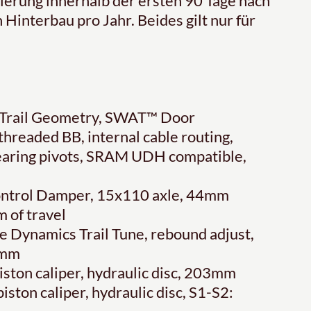
erung innerhalb der ersten 90 Tage nach
 Hinterbau pro Jahr. Beides gilt nur für
d, Trail Geometry, SWAT™ Door
threaded BB, internal cable routing,
earing pivots, SRAM UDH compatible,
Control Damper, 15x110 axle, 44mm
 of travel
de Dynamics Trail Tune, rebound adjust,
5mm
ston caliper, hydraulic disc, 203mm
ston caliper, hydraulic disc, S1-S2: