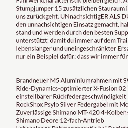
Fahrwerkcharakteristik bleiben gleich.
Stumpjumper 15 zusätzlichen Stauraum im
uns zurückgeht. UNnachsichtigER ALS DU:
den unnachsichtigen Einsatz gemacht, ha
stand und werden durch den besten Suppo
unterstützt; damit du immer auf dem Trail
lebenslanger und uneingeschränkter Ersa
nur ein Beispiel dafür; dass wir immer für
Brandneuer M5 Aluminiumrahmen mit 
Ride-Dynamics-optimierter X-Fusion 02 
einstellbarer Rückfedergeschwindigkeit
RockShox Psylo Silver Federgabel mit M
Zuverlässige Shimano MT-420 4-Kolbe
Shimano Deore 12-fach-Antrieb