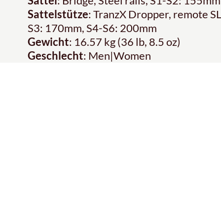
Sattel
: Bridge, Steel rails, S1-S2: 155
Sattelstütze
: TranzX Dropper, remote S
S3: 170mm, S4-S6: 200mm
Gewicht
: 16.57 kg (36 lb, 8.5 oz)
Geschlecht
: Men|Women