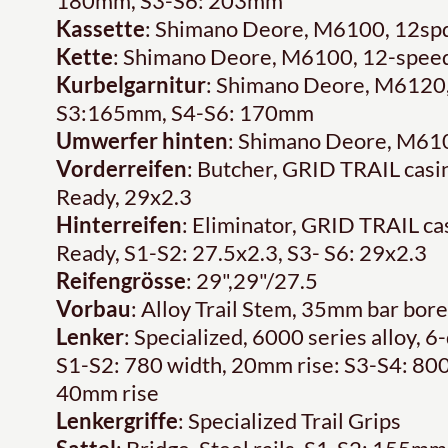
180mm, S3-S6: 203mm
Kassette
: Shimano Deore, M6100, 12sp
Kette
: Shimano Deore, M6100, 12-spee
Kurbelgarnitur
: Shimano Deore, M6120, 
S3:165mm, S4-S6: 170mm
Umwerfer hinten
: Shimano Deore, M610
Vorderreifen
: Butcher, GRID TRAIL cas
Ready, 29x2.3
Hinterreifen
: Eliminator, GRID TRAIL 
Ready, S1-S2: 27.5x2.3, S3- S6: 29x2.3
Reifengrösse
: 29",29"/27.5
Vorbau
: Alloy Trail Stem, 35mm bar bore
Lenker
: Specialized, 6000 series alloy,
S1-S2: 780 width, 20mm rise: S3-S4: 800
40mm rise
Lenkergriffe
: Specialized Trail Grips