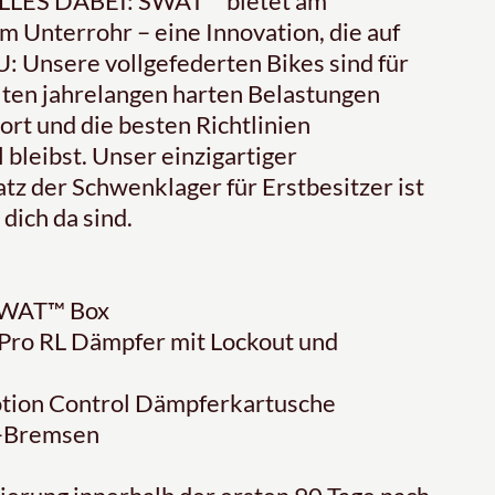
 ALLES DABEI: SWAT™ bietet am
 Unterrohr – eine Innovation, die auf
 Unsere vollgefederten Bikes sind für
lten jahrelangen harten Belastungen
rt und die besten Richtlinien
 bleibst. Unser einzigartiger
tz der Schwenklager für Erstbesitzer ist
 dich da sind.
SWAT™ Box
Pro RL Dämpfer mit Lockout und
otion Control Dämpferkartusche
n-Bremsen