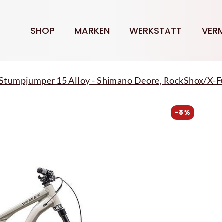
SHOP
MARKEN
WERKSTATT
VER
 Stumpjumper 15 Alloy - Shimano Deore, RockShox/X-F
-8%