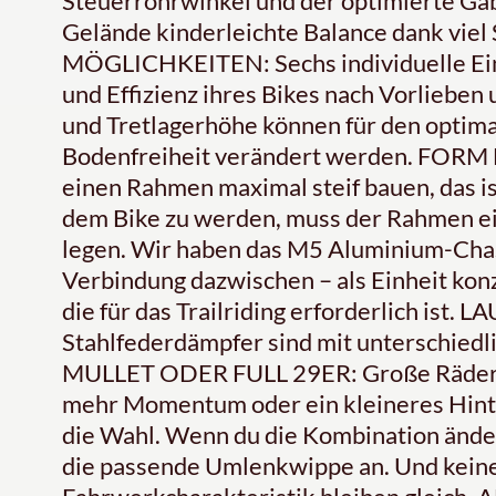
Steuerrohrwinkel und der optimierte Gab
Gelände kinderleichte Balance dank vie
MÖGLICHKEITEN: Sechs individuelle Ein
und Effizienz ihres Bikes nach Vorlieben 
und Tretlagerhöhe können für den optim
Bodenfreiheit verändert werden. FORM
einen Rahmen maximal steif bauen, das is
dem Bike zu werden, muss der Rahmen ein
legen. Wir haben das M5 Aluminium-Chas
Verbindung dazwischen – als Einheit konzip
die für das Trailriding erforderlich ist
Stahlfederdämpfer sind mit unterschiedl
MULLET ODER FULL 29ER: Große Räder fü
mehr Momentum oder ein kleineres Hinte
die Wahl. Wenn du die Kombination ände
die passende Umlenkwippe an. Und kein