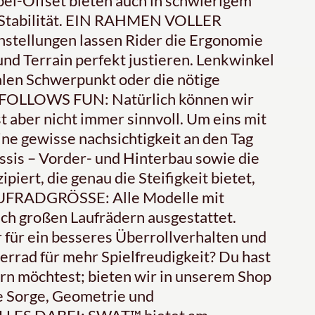
el-Offset bieten auch in schwierigem
l Stabilität. EIN RAHMEN VOLLER
stellungen lassen Rider die Ergonomie
und Terrain perfekt justieren. Lenkwinkel
alen Schwerpunkt oder die nötige
 FOLLOWS FUN: Natürlich können wir
t aber nicht immer sinnvoll. Um eins mit
e gewisse nachsichtigkeit an den Tag
sis – Vorder- und Hinterbau sowie die
iert, die genau die Steifigkeit bietet,
. LAUFRADGRÖSSE: Alle Modelle mit
ich großen Laufrädern ausgestattet.
r ein besseres Überrollverhalten und
rrad für mehr Spielfreudigkeit? Du hast
rn möchtest; bieten wir in unserem Shop
e Sorge, Geometrie und