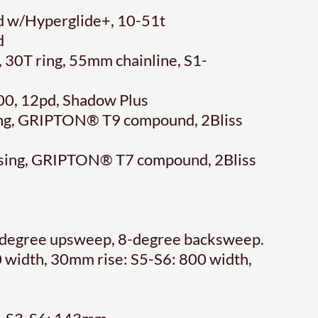
d w/Hyperglide+, 10-51t
d
30T ring, 55mm chainline, S1-
0, 12pd, Shadow Plus
ing, GRIPTON® T9 compound, 2Bliss
casing, GRIPTON® T7 compound, 2Bliss
 6-degree upsweep, 8-degree backsweep.
 width, 30mm rise: S5-S6: 800 width,