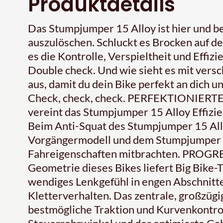
Produktdetails
Das Stumpjumper 15 Alloy ist hier und b
auszulöschen. Schluckt es Brocken auf dem
es die Kontrolle, Verspieltheit und Effi
Double check. Und wie sieht es mit vers
aus, damit du dein Bike perfekt an dich 
Check, check, check. PERFEKTIONIERTE K
vereint das Stumpjumper 15 Alloy Effiz
Beim Anti-Squat des Stumpjumper 15 All
Vorgängermodell und dem Stumpjumper E
Fahreigenschaften mitbrachten. PROG
Geometrie dieses Bikes liefert Big Bike-T
wendiges Lenkgefühl in engen Abschnitte
Kletterverhalten. Das zentrale, großzügig
bestmögliche Traktion und Kurvenkontroll