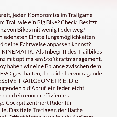
ereit, jeden Kompromiss im Trailgame
 Trail wie ein Big Bike? Check. Besitzt
zienz von Bikes mit wenig Federweg?
chiedensten Einstellungsmöglichkeiten
und deine Fahrweise anpassen kannst?
INEMATIK: Als Inbegriff des Trailbikes
ienz mit optimalem Stoßkraftmanagement.
oy haben wir eine Balance zwischen dem
VO geschaffen, da beide hervorragende
RESSIVE TRAILGEOMETRIE: Die
ugenden auf Abruf, ein federleicht
n und ein enorm effizientes
e Cockpit zentriert Rider für
e. Das tiefe Tretlager, der flache