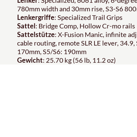
Lenker
: Specialized, 6061 alloy, 6-deg
780mm width and 30mm rise, S3-S6 800
Lenkergriffe
: Specialized Trail Grips
Sattel
: Bridge Comp, Hollow Cr-mo rail
Sattelstütze
: X-Fusion Manic, infinite a
cable routing, remote SLR LE lever, 34.
170mm, S5/S6: 190mm
Gewicht
: 25.70 kg (56 lb, 11.2 oz)