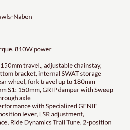
Pawls-Naben
torque, 810W power
 150mm travel,, adjustable chainstay,
ottom bracket, internal SWAT storage
ar wheel, fork travel up to 180mm
0mm S1: 150mm, GRIP damper with Sweep
hrough axle
erformance with Specialized GENIE
position lever, LSR adjustment,
, Ride Dynamics Trail Tune, 2-position