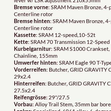
lever w/ LSR adjustment 210x55mm
Bremse vorne
: SRAM Maven Bronze, 4-pi
Centerline rotor
Bremse hinten
: SRAM Maven Bronze, 4-p
Centerline rotor
Kassette
: SRAM 12-speed,10-52t
Kette
: SRAM 70 Transmission 12-Speed 
Kurbelgarnitur
: SRAM S1000 Crankset, 
Chainline, 155mm
Umwerfer hinten
: SRAM Eagle 90 T-Typ
Vorderreifen
: Butcher, GRID GRAVITY 
29x2.4
Hinterreifen
: Butcher, GRID GRAVITY C
27.5x2.4
Reifengrösse
: 29"/27.5
Vorbau
: Alloy Trail Stem, 35mm bar bore