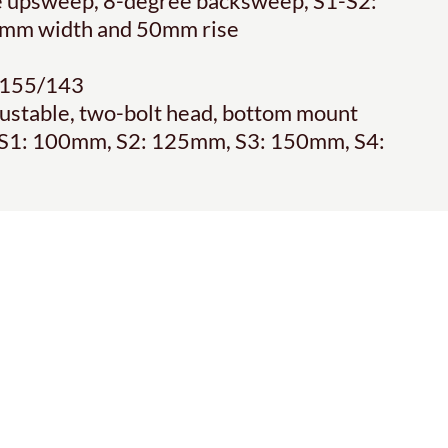
ree upsweep, 8-degree backsweep, S1-S2:
mm width and 50mm rise
s 155/143
djustable, two-bolt head, bottom mount
9, S1: 100mm, S2: 125mm, S3: 150mm, S4: