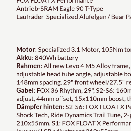
FOX FLOAT X Performance
Antrieb-SRAM Eagle 90 T-Type
Laufräder-Specialized Alufelgen / Bear 
Motor
: Specialized 3.1 Motor, 105Nm 
Akku
: 840Wh battery
Rahmen
: All new Levo 4 M5 Alloy frame,
adjustable head tube angle, adjustable b
148mm spacing, 29" front wheel/27.5" re
Gabel
: FOX 36 Rhythm, 29", S2-S6: 16
adjust, 44mm offset, 15x110mm boost, t
Dämpfer hinten
: S2-S6: FOX FLOAT X P
Shock Tech, Ride Dynamics Trail Tune, 2-
210x55mm, S1: FOX FLOAT X Performance