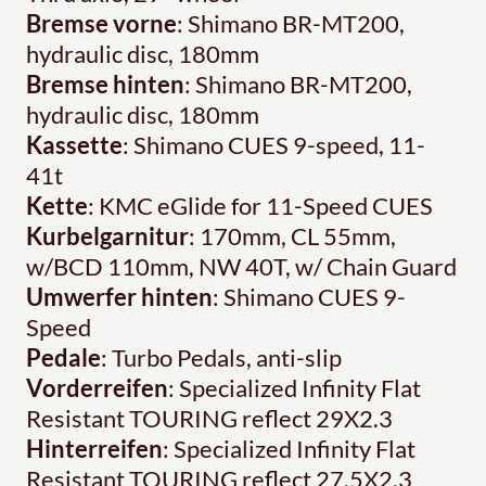
Bremse vorne
: Shimano BR-MT200,
hydraulic disc, 180mm
Bremse hinten
: Shimano BR-MT200,
hydraulic disc, 180mm
Kassette
: Shimano CUES 9-speed, 11-
41t
Kette
: KMC eGlide for 11-Speed CUES
Kurbelgarnitur
: 170mm, CL 55mm,
w/BCD 110mm, NW 40T, w/ Chain Guard
Umwerfer hinten
: Shimano CUES 9-
Speed
Pedale
: Turbo Pedals, anti-slip
Vorderreifen
: Specialized Infinity Flat
Resistant TOURING reflect 29X2.3
Hinterreifen
: Specialized Infinity Flat
Resistant TOURING reflect 27.5X2.3