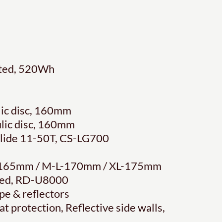
rated, 520Wh
lic disc, 160mm
lic disc, 160mm
glide 11-50T, CS-LG700
S-165mm / M-L-170mm / XL-175mm
eed, RD-U8000
pe & reflectors
t protection, Reflective side walls,