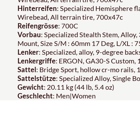
Hinterreifen
: Specialized Hemisphere fla
Wirebead, All terrain tire, 700x47c
Reifengrösse
: 700C
Vorbau
: Specialized Stealth Stem, Alloy
Mount, Size S/M : 60mm 17 Deg, L/XL :
Lenker
: Specialized, alloy, 9-degree b
Lenkergriffe
: ERGON, GA30-S Custom, 
Sattel
: Bridge Sport, hollow cr-mo rails
Sattelstütze
: Specialized Alloy, Single 
Gewicht
: 20.11 kg (44 lb, 5.4 oz)
Geschlecht
: Men|Women