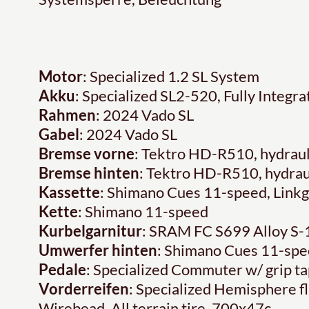
Motor
: Specialized 1.2 SL System
Akku
: Specialized SL2-520, Fully Integ
Rahmen
: 2024 Vado SL
Gabel
: 2024 Vado SL
Bremse vorne
: Tektro HD-R510, hydrau
Bremse hinten
: Tektro HD-R510, hydrau
Kassette
: Shimano Cues 11-speed, Link
Kette
: Shimano 11-speed
Kurbelgarnitur
: SRAM FC S699 Alloy 
Umwerfer hinten
: Shimano Cues 11-sp
Pedale
: Specialized Commuter w/ grip ta
Vorderreifen
: Specialized Hemisphere fla
Wirebead, All terrain tire, 700x47c