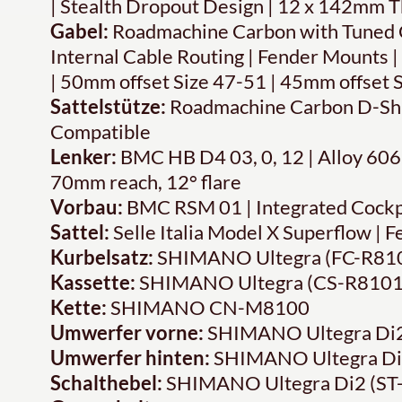
| Stealth Dropout Design | 12 x 142mm 
Gabel:
Roadmachine Carbon with Tuned 
Internal Cable Routing | Fender Mounts 
| 50mm offset Size 47-51 | 45mm offset 
Sattelstütze:
Roadmachine Carbon D-Sha
Compatible
Lenker:
BMC HB D4 03, 0, 12 | Alloy 60
70mm reach, 12° flare
Vorbau:
BMC RSM 01 | Integrated Cockp
Sattel:
Selle Italia Model X Superflow | 
Kurbelsatz:
SHIMANO Ultegra (FC-R81
Kassette:
SHIMANO Ultegra (CS-R8101
Kette:
SHIMANO CN-M8100
Umwerfer vorne:
SHIMANO Ultegra Di2
Umwerfer hinten:
SHIMANO Ultegra Di
Schalthebel:
SHIMANO Ultegra Di2 (ST