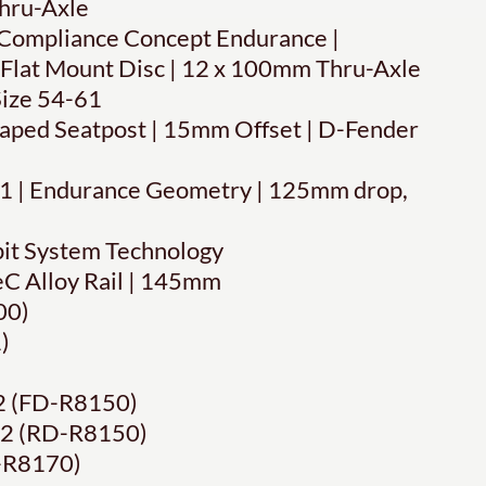
Thru-Axle
Compliance Concept Endurance |
| Flat Mount Disc | 12 x 100mm Thru-Axle
Size 54-61
ped Seatpost | 15mm Offset | D-Fender
61 | Endurance Geometry | 125mm drop,
it System Technology
FeC Alloy Rail | 145mm
00)
)
 (FD-R8150)
2 (RD-R8150)
-R8170)