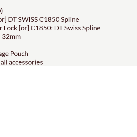
)
[or] DT SWISS C1850 Spline
Lock [or] C1850: DT Swiss Spline
 | 32mm
rage Pouch
 all accessories