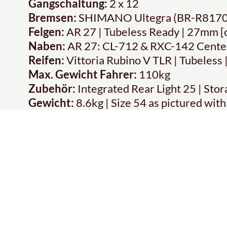
Gangschaltung:
2 x 12
Bremsen:
SHIMANO Ultegra (BR-R8170
Felgen:
AR 27 | Tubeless Ready | 27mm 
Naben:
AR 27: CL-712 & RXC-142 Center 
Reifen:
Vittoria Rubino V TLR | Tubeless
Max. Gewicht Fahrer:
110kg
Zubehör:
Integrated Rear Light 25 | Sto
Gewicht:
8.6kg | Size 54 as pictured with