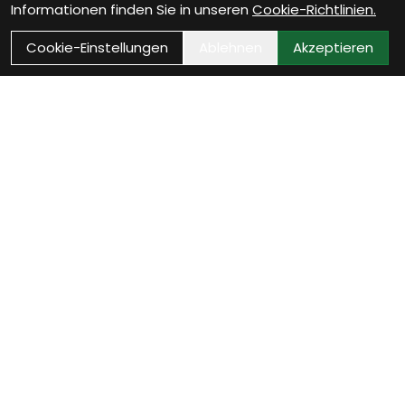
Informationen finden Sie in unseren
Cookie-Richtlinien.
Cookie-Einstellungen
Ablehnen
Akzeptieren
Kontakt
Bikestop GmbH
Untere Vogelsangstrasse 2
8400 Winterthur