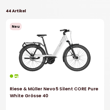
45
51 cm
44 Artikel
47
50
56
Neu
Riese & Müller Nevo5 Silent CORE Pure
White Grösse 40