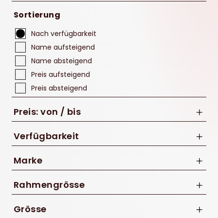
Sortierung
Nach verfügbarkeit
Name aufsteigend
Name absteigend
Preis aufsteigend
Preis absteigend
Preis: von / bis
Verfügbarkeit
Marke
bis
Riese & Müller
Rahmengrösse
CHF
45 cm
Grösse
47 cm