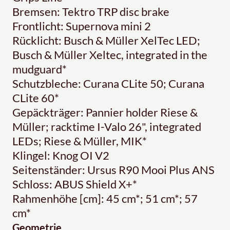
Bremsen: Tektro TRP disc brake
Frontlicht: Supernova mini 2
Rücklicht: Busch & Müller XelTec LED;
Busch & Müller Xeltec, integrated in the
mudguard*
Schutzbleche: Curana CLite 50; Curana
CLite 60*
Gepäckträger: Pannier holder Riese &
Müller; racktime I-Valo 26", integrated
LEDs; Riese & Müller, MIK*
Klingel: Knog OI V2
Seitenständer: Ursus R90 Mooi Plus ANS
Schloss: ABUS Shield X+*
Rahmenhöhe [cm]: 45 cm*; 51 cm*; 57
cm*
Geometrie