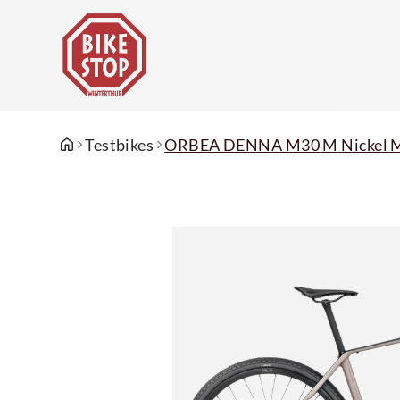
Testbikes
ORBEA DENNA M30 M Nickel Ma