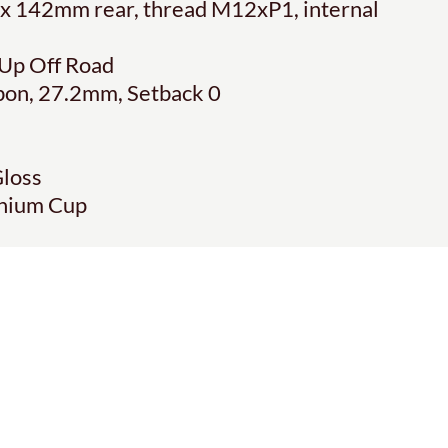
 142mm rear, thread M12xP1, internal
t Up Off Road
bon, 27.2mm, Setback 0
Gloss
inium Cup