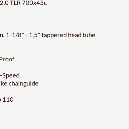
 G2.0 TLR 700x45c
, 1-1/8" - 1,5" tappered head tube
Proof
2-Speed
ike chainguide
p 110