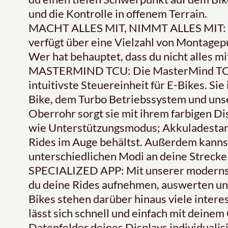
und die Kontrolle in offenem Terrain.
MACHT ALLES MIT, NIMMT ALLES MIT: Und
verfügt über eine Vielzahl von Montagep
Wer hat behauptet, dass du nicht alles 
MASTERMIND TCU: Die MasterMind TCU is
intuitivste Steuereinheit für E-Bikes. Sie
Bike, dem Turbo Betriebssystem und unse
Oberrohr sorgt sie mit ihrem farbigen Dis
wie Unterstützungsmodus; Akkuladestan
Rides im Auge behältst. Außerdem kanns
unterschiedlichen Modi an deine Strecke
SPECIALIZED APP: Mit unserer modernste
du deine Rides aufnehmen, auswerten und
Bikes stehen darüber hinaus viele intere
lässt sich schnell und einfach mit deinem
Datenfelder deines Displays individuali