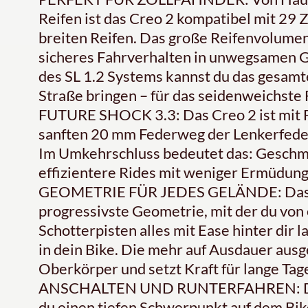
Reifen ist das Creo 2 kompatibel mit 29 Z
breiten Reifen. Das große Reifenvolumen
sicheres Fahrverhalten in unwegsamen G
des SL 1.2 Systems kannst du das gesam
Straße bringen – für das seidenweichste F
FUTURE SHOCK 3.3: Das Creo 2 ist mit F
sanften 20 mm Federweg der Lenkerfede
Im Umkehrschluss bedeutet das: Geschmei
effizientere Rides mit weniger Ermüdun
GEOMETRIE FÜR JEDES GELÄNDE: Das Cr
progressivste Geometrie, mit der du von 
Schotterpisten alles mit Ease hinter dir 
in dein Bike. Die mehr auf Ausdauer ausg
Oberkörper und setzt Kraft für lange Tage 
ANSCHALTEN UND RUNTERFAHREN: Dank 
du einen tiefen Schwerpunkt auf dem Bike