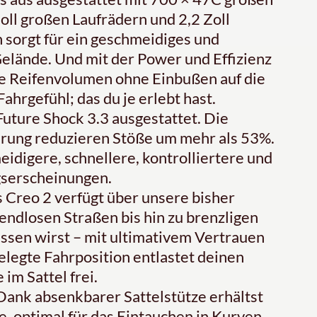
oll großen Laufrädern und 2,2 Zoll
 sorgt für ein geschmeidiges und
elände. Und mit der Power und Effizienz
te Reifenvolumen ohne Einbußen auf die
ahrgefühl; das du je erlebt hast.
uture Shock 3.3 ausgestattet. Die
rung reduzieren Stöße um mehr als 53%.
digere, schnellere, kontrolliertere und
gserscheinungen.
eo 2 verfügt über unsere bisher
endlosen Straßen bis hin zu brenzligen
lassen wirst – mit ultimativem Vertrauen
elegte Fahrposition entlastet deinen
im Sattel frei.
absenkbarer Sattelstütze erhältst
, optimal für das Eintauchen in Kurven