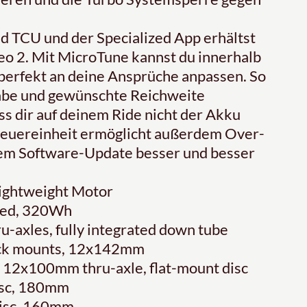
TCU und der Specialized App erhältst
reo 2. Mit MicroTune kannst du innerhalb
perfekt an deine Ansprüche anpassen. So
gabe und gewünschte Reichweite
ss dir auf deinem Ride nicht der Akku
teuereinheit ermöglicht außerdem Over-
edem Software-Update besser und besser
Lightweight Motor
ated, 320Wh
ru-axles, fully integrated down tube
/rack mounts, 12x142mm
, 12x100mm thru-axle, flat-mount disc
isc, 180mm
disc, 160mm