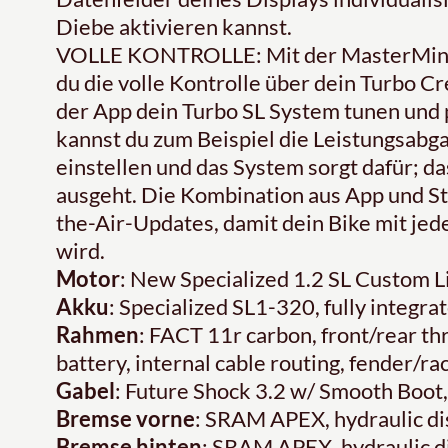
Diebe aktivieren kannst.
VOLLE KONTROLLE: Mit der MasterMind 
du die volle Kontrolle über dein Turbo C
der App dein Turbo SL System tunen und 
kannst du zum Beispiel die Leistungsab
einstellen und das System sorgt dafür; da
ausgeht. Die Kombination aus App und S
the-Air-Updates, damit dein Bike mit j
wird.
Motor
: New Specialized 1.2 SL Custom 
Akku
: Specialized SL1-320, fully integr
Rahmen
: FACT 11r carbon, front/rear th
battery, internal cable routing, fender
Gabel
: Future Shock 3.2 w/ Smooth Boot
Bremse vorne
: SRAM APEX, hydraulic d
Bremse hinten
: SRAM APEX, hydraulic 