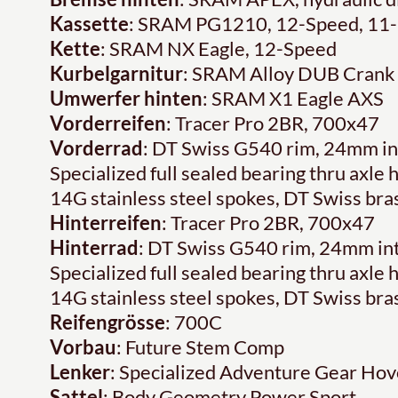
Kassette
: SRAM PG1210, 12-Speed, 11
Kette
: SRAM NX Eagle, 12-Speed
Kurbelgarnitur
: SRAM Alloy DUB Crank
Umwerfer hinten
: SRAM X1 Eagle AXS
Vorderreifen
: Tracer Pro 2BR, 700x47
Vorderrad
: DT Swiss G540 rim, 24mm int
Specialized full sealed bearing thru axle
14G stainless steel spokes, DT Swiss bra
Hinterreifen
: Tracer Pro 2BR, 700x47
Hinterrad
: DT Swiss G540 rim, 24mm int
Specialized full sealed bearing thru axle
14G stainless steel spokes, DT Swiss bra
Reifengrösse
: 700C
Vorbau
: Future Stem Comp
Lenker
: Specialized Adventure Gear Hov
Sattel
: Body Geometry Power Sport