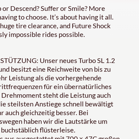
b or Descend? Suffer or Smile? More
ving to choose. It’s about having it all.
 huge tire clearance, and Future Shock
sly impossible rides possible.
TZUNG: Unser neues Turbo SL 1.2
und besitzt eine Reichweite von bis zu
hr Leistung als die vorhergehende
rittfrequenzen für ein übernatürliches
 Drehmoment steht die Leistung auch
e steilsten Anstiege schnell bewältigt
 auch gleichzeitig besser. Bei
swegen haben wir die Lautstärke um
buchstäblich flüsterleise.
us ausgestattet mit 700 × 47C großen