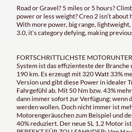
Road or Gravel? 5 miles or 5 hours? Clim
power or less weight? Creo 2 isn’t about ha
With more power, big range, lightweight,
3.0, it’s category defying, making previou
FORTSCHRITTLICHSTE MOTORUNTERSTÜ
System ist das effizienteste der Branche 
190 km. Es erzeugt mit 320 Watt 33% me
Version und gibt diese Power in idealer T
Fahrgefühl ab. Mit 50 Nm bzw. 43% mehr
dann immer sofort zur Verfügung; wenn di
werden wollen. Doch nicht immer ist mehr
Motorengeräuschen zum Beispiel und de
40% reduziert. Der neue SL 1.2 Motor ist 
PERFEKT FÜR ZOLLFAHNDER: Von Haus a