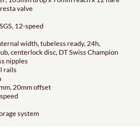
esta valve
SGS, 12-speed
ernal width, tubeless ready, 24h,
 hub, centerlock disc, DT Swiss Champion
ss nipples
 rails
m
2mm, 20mm offset
-speed
torage system