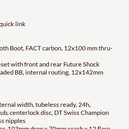
uick link
oth Boot, FACT carbon, 12x100 mm thru-
et with front and rear Future Shock
eaded BB, internal routing, 12x142mm
ernal width, tubeless ready, 24h,
 hub, centerlock disc, DT Swiss Champion
ss nipples
er, 103mm drop x 70mm reach x 12 flare