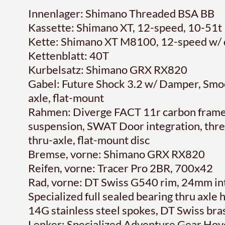
Innenlager: Shimano Threaded BSA BB
Kassette: Shimano XT, 12-speed, 10-51t
Kette: Shimano XT M8100, 12-speed w/ q
Kettenblatt: 40T
Kurbelsatz: Shimano GRX RX820
Gabel: Future Shock 3.2 w/ Damper, Smo
axle, flat-mount
Rahmen: Diverge FACT 11r carbon frames
suspension, SWAT Door integration, thr
thru-axle, flat-mount disc
Bremse, vorne: Shimano GRX RX820
Reifen, vorne: Tracer Pro 2BR, 700x42
Rad, vorne: DT Swiss G540 rim, 24mm int
Specialized full sealed bearing thru axle
14G stainless steel spokes, DT Swiss bra
Lenker: Specialized Adventure Gear Hov