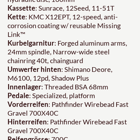
Kassette
: Sunrace, 12Seed, 11-51T
Kette
: KMC X12EPT, 12-speed, anti-
corrosion coating w/ reusable Missing
Link™
Kurbelgarnitur
: Forged aluminum arms,
24mm spindle, Narrow-wide steel
chainring 40t, chainguard
Umwerfer hinten
: Shimano Deore,
M6100, 12pd, Shadow Plus
Innenlager
: Threaded BSA 68mm
Pedale
: Specialized, platform
Vorderreifen
: Pathfinder Wirebead Fast
Gravel 700X40C
Hinterreifen
: Pathfinder Wirebead Fast
Gravel 700X40C
Reifengrösse
: 700C