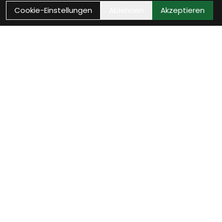
Cookie-Einstellungen
Ablehnen
Akzeptieren
Kontakt
Bikestop GmbH
Untere Vogelsangstrasse 2
8400 Winterthur
Schweiz