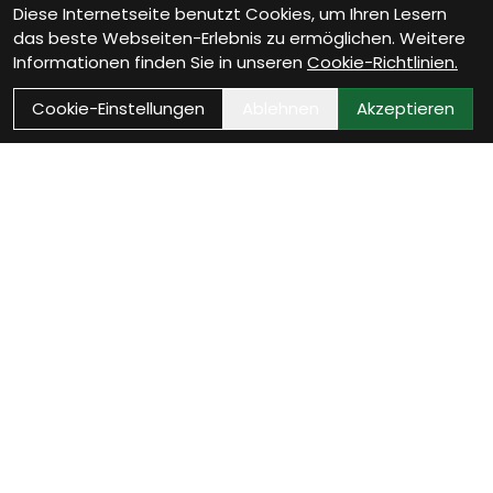
Diese Internetseite benutzt Cookies, um Ihren Lesern
das beste Webseiten-Erlebnis zu ermöglichen. Weitere
Informationen finden Sie in unseren
Cookie-Richtlinien.
Cookie-Einstellungen
Ablehnen
Akzeptieren
Kontakt
Bikestop GmbH