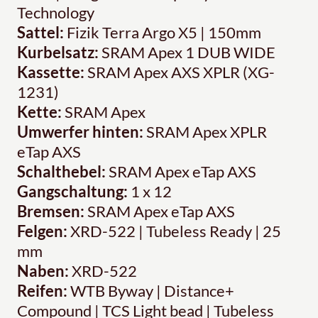
Technology
Sattel:
Fizik Terra Argo X5 | 150mm
Kurbelsatz:
SRAM Apex 1 DUB WIDE
Kassette:
SRAM Apex AXS XPLR (XG-
1231)
Kette:
SRAM Apex
Umwerfer hinten:
SRAM Apex XPLR
eTap AXS
Schalthebel:
SRAM Apex eTap AXS
Gangschaltung:
1 x 12
Bremsen:
SRAM Apex eTap AXS
Felgen:
XRD-522 | Tubeless Ready | 25
mm
Naben:
XRD-522
Reifen:
WTB Byway | Distance+
Compound | TCS Light bead | Tubeless