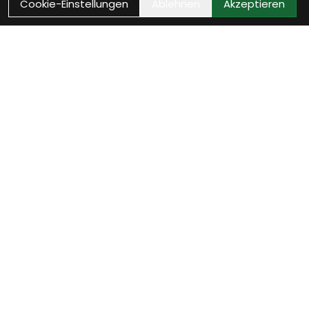
Cookie-Einstellungen
Ablehnen
Akzeptieren
Kontakt
Bikestop GmbH
Untere Vogelsangstrasse 2
8400 Winterthur
Schweiz