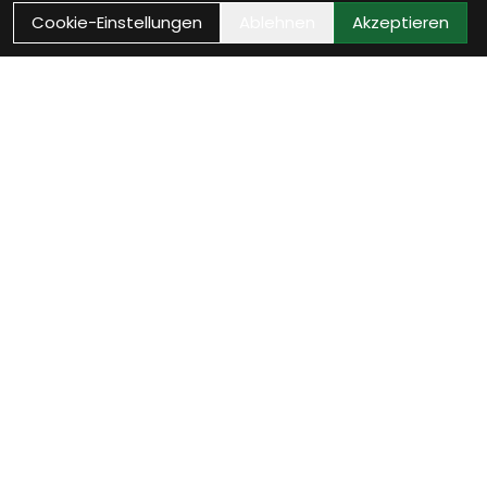
Cookie-Einstellungen
Ablehnen
Akzeptieren
Kontakt
Bikestop GmbH
Untere Vogelsangstrasse 2
8400 Winterthur
Schweiz