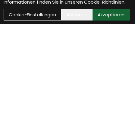
Informationen finden Sie in unseren
Cookie-Richtlinien.
Cookie-Einstellungen
Ablehnen
Akzeptieren
Kontakt
Bikestop GmbH
Untere Vogelsangstrasse 2
8400 Winterthur