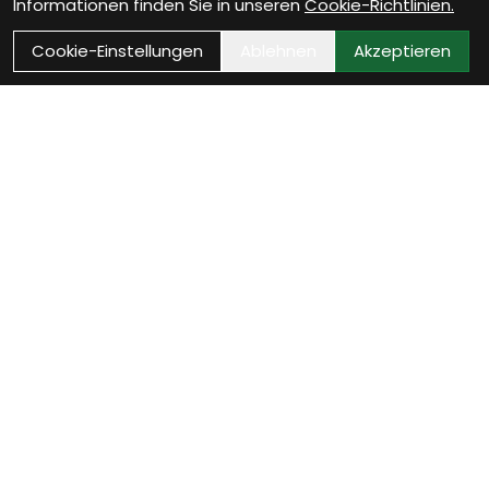
Informationen finden Sie in unseren
Cookie-Richtlinien.
Cookie-Einstellungen
Ablehnen
Akzeptieren
Kontakt
Bikestop GmbH
Untere Vogelsangstrasse 2
8400 Winterthur