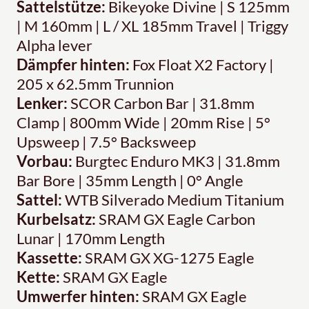
Sattelstütze:
Bikeyoke Divine | S 125mm
| M 160mm | L / XL 185mm Travel | Triggy
Alpha lever
Dämpfer hinten:
Fox Float X2 Factory |
205 x 62.5mm Trunnion
Lenker:
SCOR Carbon Bar | 31.8mm
Clamp | 800mm Wide | 20mm Rise | 5°
Upsweep | 7.5° Backsweep
Vorbau:
Burgtec Enduro MK3 | 31.8mm
Bar Bore | 35mm Length | 0° Angle
Sattel:
WTB Silverado Medium Titanium
Kurbelsatz:
SRAM GX Eagle Carbon
Lunar | 170mm Length
Kassette:
SRAM GX XG-1275 Eagle
Kette:
SRAM GX Eagle
Umwerfer hinten:
SRAM GX Eagle