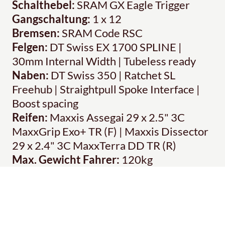
Schalthebel:
SRAM GX Eagle Trigger
Gangschaltung:
1 x 12
Bremsen:
SRAM Code RSC
Felgen:
DT Swiss EX 1700 SPLINE |
30mm Internal Width | Tubeless ready
Naben:
DT Swiss 350 | Ratchet SL
Freehub | Straightpull Spoke Interface |
Boost spacing
Reifen:
Maxxis Assegai 29 x 2.5" 3C
MaxxGrip Exo+ TR (F) | Maxxis Dissector
29 x 2.4" 3C MaxxTerra DD TR (R)
Max. Gewicht Fahrer:
120kg