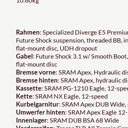
10.60kg
Rahmen
: Specialized Diverge E5 Prem
Future Shock suspension, threaded BB, i
flat-mount disc, UDH dropout
Gabel
: Future Shock 3.1 w/ Smooth Boo
flat-mount disc
Bremse vorne
: SRAM Apex, Hydraulic di
Bremse hinten
: SRAM Apex, hydraulic di
Kassette
: SRAM PG-1210 Eagle, 12-spe
Kette
: SRAM NX Eagle, 12-speed
Kurbelgarnitur
: SRAM Apex DUB Wide, 
Umwerfer hinten
: SRAM Apex Eagle 12
Innenlager
: SRAM DUB BSA 68 Wide