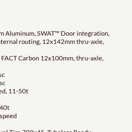
ium Aluminum, SWAT™ Door integration,
nternal routing, 12x142mm thru-axle,
t, FACT Carbon 12x100mm, thru-axle,
sc
sc
ed, 11-50t
40t
-speed