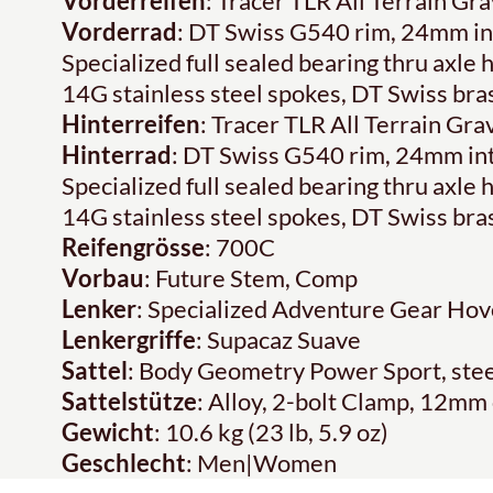
Vorderreifen
: Tracer TLR All Terrain Gr
Vorderrad
: DT Swiss G540 rim, 24mm int
Specialized full sealed bearing thru axle
14G stainless steel spokes, DT Swiss bra
Hinterreifen
: Tracer TLR All Terrain Gr
Hinterrad
: DT Swiss G540 rim, 24mm int
Specialized full sealed bearing thru axle
14G stainless steel spokes, DT Swiss bra
Reifengrösse
: 700C
Vorbau
: Future Stem, Comp
Lenker
: Specialized Adventure Gear Hov
Lenkergriffe
: Supacaz Suave
Sattel
: Body Geometry Power Sport, steel
Sattelstütze
: Alloy, 2-bolt Clamp, 12mm
Gewicht
: 10.6 kg (23 lb, 5.9 oz)
Geschlecht
: Men|Women