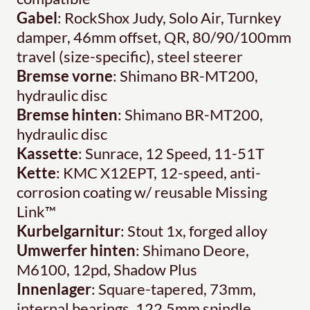
Gabel
: RockShox Judy, Solo Air, Turnkey
damper, 46mm offset, QR, 80/90/100mm
travel (size-specific), steel steerer
Bremse vorne
: Shimano BR-MT200,
hydraulic disc
Bremse hinten
: Shimano BR-MT200,
hydraulic disc
Kassette
: Sunrace, 12 Speed, 11-51T
Kette
: KMC X12EPT, 12-speed, anti-
corrosion coating w/ reusable Missing
Link™
Kurbelgarnitur
: Stout 1x, forged alloy
Umwerfer hinten
: Shimano Deore,
M6100, 12pd, Shadow Plus
Innenlager
: Square-tapered, 73mm,
internal bearings, 122.5mm spindle