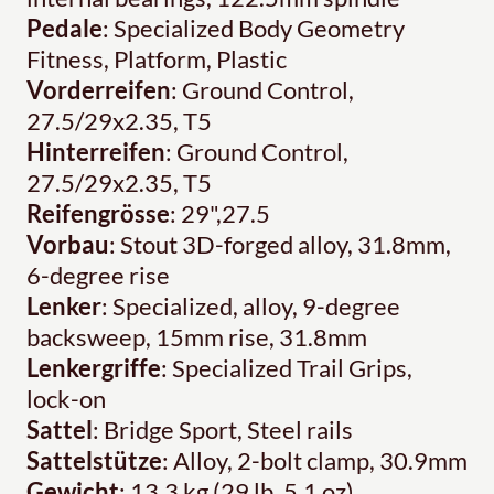
Pedale
: Specialized Body Geometry
Fitness, Platform, Plastic
Vorderreifen
: Ground Control,
27.5/29x2.35, T5
Hinterreifen
: Ground Control,
27.5/29x2.35, T5
Reifengrösse
: 29",27.5
Vorbau
: Stout 3D-forged alloy, 31.8mm,
6-degree rise
Lenker
: Specialized, alloy, 9-degree
backsweep, 15mm rise, 31.8mm
Lenkergriffe
: Specialized Trail Grips,
lock-on
Sattel
: Bridge Sport, Steel rails
Sattelstütze
: Alloy, 2-bolt clamp, 30.9mm
Gewicht
: 13.3 kg (29 lb, 5.1 oz)