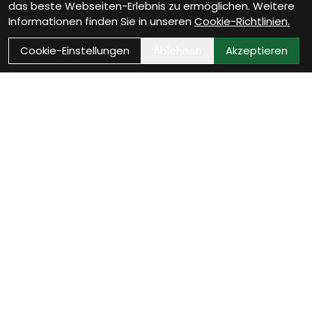
das beste Webseiten-Erlebnis zu ermöglichen. Weitere
Informationen finden Sie in unseren
Cookie-Richtlinien.
Cookie-Einstellungen
Ablehnen
Akzeptieren
Kontakt
Bikestop GmbH
Untere Vogelsangstrasse 2