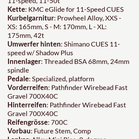
11-speed, 11-50t
Kette
: KMC eGlide for 11-Speed CUES
Kurbelgarnitur
: Prowheel Alloy, XXS -
XS: 165mm, S - M: 170mm, L - XL:
175mm, 42t
Umwerfer hinten
: Shimano CUES 11-
speed w/ Shadow Plus
Innenlager
: Threaded BSA 68mm, 24mm
spindle
Pedale
: Specialized, platform
Vorderreifen
: Pathfinder Wirebead Fast
Gravel 700X40C
Hinterreifen
: Pathfinder Wirebead Fast
Gravel 700X40C
Reifengrösse
: 700C
Vorbau
: Future Stem, Comp