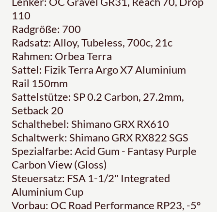
Lenker: OC Gravel GR31, Reach 70, Drop
110
Radgröße: 700
Radsatz: Alloy, Tubeless, 700c, 21c
Rahmen: Orbea Terra
Sattel: Fizik Terra Argo X7 Aluminium
Rail 150mm
Sattelstütze: SP 0.2 Carbon, 27.2mm,
Setback 20
Schalthebel: Shimano GRX RX610
Schaltwerk: Shimano GRX RX822 SGS
Spezialfarbe: Acid Gum - Fantasy Purple
Carbon View (Gloss)
Steuersatz: FSA 1-1/2" Integrated
Aluminium Cup
Vorbau: OC Road Performance RP23, -5º