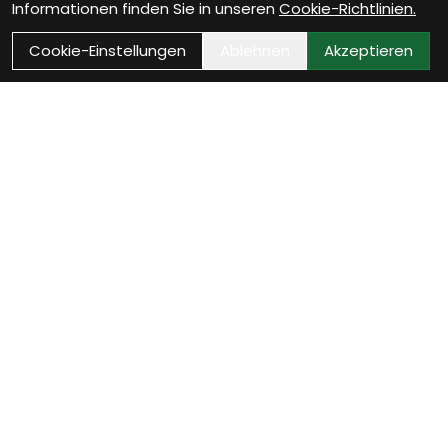
Informationen finden Sie in unseren
Cookie-Richtlinien.
Cookie-Einstellungen
Ablehnen
Akzeptieren
Kontakt
Bikestop GmbH
Untere Vogelsangstrasse 2
8400 Winterthur