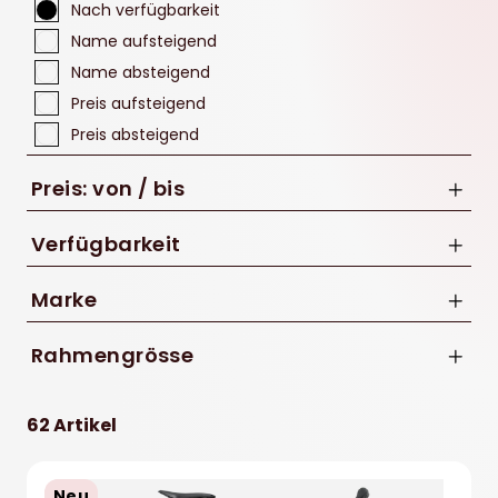
Nach verfügbarkeit
Name aufsteigend
Name absteigend
Preis aufsteigend
Preis absteigend
Preis: von / bis
Verfügbarkeit
Marke
bis
BMC
Rahmengrösse
CHF
Diamant
M
ORBEA
62 Artikel
Specialized
Tour de Suisse
Neu